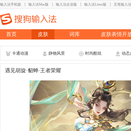
输入法手机版
输入法Mac版
输入法企业版
输入法Linux版
五笔输入
首页
皮肤
词库
皮肤表情开
卡通动漫
静物风景
时尚酷炫
动态
遇见胡旋·貂蝉·王者荣耀