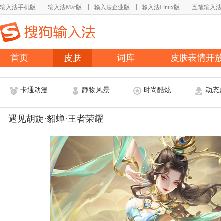
输入法手机版
输入法Mac版
输入法企业版
输入法Linux版
五笔输入
首页
皮肤
词库
皮肤表情开
卡通动漫
静物风景
时尚酷炫
动态
遇见胡旋·貂蝉·王者荣耀