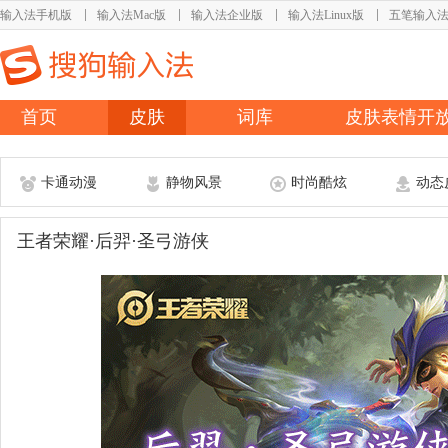
输入法手机版
输入法Mac版
输入法企业版
输入法Linux版
五笔输入
首页
皮肤
词库
皮肤表情开
卡通动漫
静物风景
时尚酷炫
动态
王者荣耀·后羿·圣弓游侠