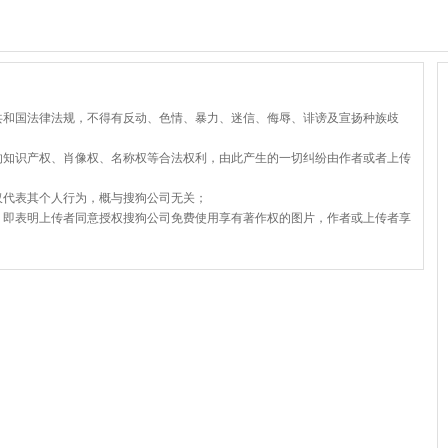
共和国法律法规，不得有反动、色情、暴力、迷信、侮辱、诽谤及宣扬种族歧
的知识产权、肖像权、名称权等合法权利，由此产生的一切纠纷由作者或者上传
仅代表其个人行为，概与搜狗公司无关；
，即表明上传者同意授权搜狗公司免费使用享有著作权的图片，作者或上传者享