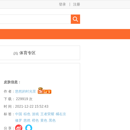
登录
注册
体育专区
皮肤信息：
作 者：
悠然的时光里
下 载： 229919 次
时 间：2021-12-22 15:52:43
标 签：
中国
棕色
游戏
王者荣耀
橘右京
修罗
悠然
橙色
黄色
黑色
分 享：