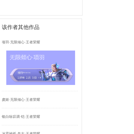
该作者其他作品
项羽·无限倾心·王者荣耀
虞姬·无限倾心·王者荣耀
银白咏叹调·铠·王者荣耀
冰霜神祇·盘古·王者荣耀