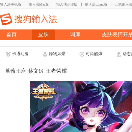
输入法手机版
输入法Mac版
输入法企业版
输入法Linux版
五笔输入
首页
皮肤
词库
皮肤表情开
卡通动漫
静物风景
时尚酷炫
动态
蔷薇王座·蔡文姬·王者荣耀