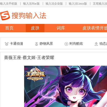
输入法手机版
输入法Mac版
输入法企业版
输入法Linux版
五笔输入
首页
皮肤
词库
皮肤表情开
卡通动漫
静物风景
时尚酷炫
动态
蔷薇王座·蔡文姬·王者荣耀