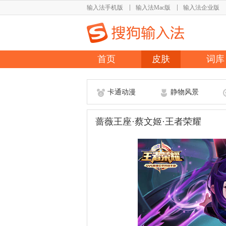
输入法手机版
输入法Mac版
输入法企业版
首页
皮肤
词库
卡通动漫
静物风景
蔷薇王座·蔡文姬·王者荣耀