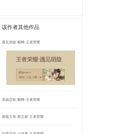
该作者其他作品
遇见胡旋·貂蝉·王者荣耀
圣诞恋歌·貂蝉·王者荣耀
蔷薇王座·蔡文姬·王者荣耀
祈雪灵祝·公孙离·王者荣耀