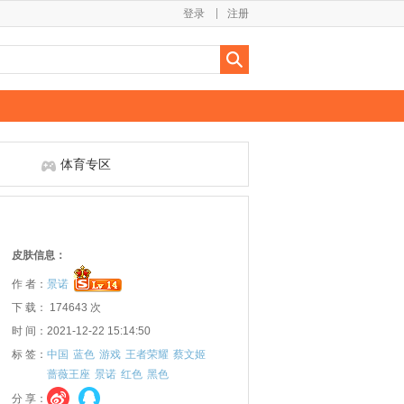
登录
注册
体育专区
皮肤信息：
作 者：
景诺
下 载： 174643 次
时 间：2021-12-22 15:14:50
标 签：
中国
蓝色
游戏
王者荣耀
蔡文姬
蔷薇王座
景诺
红色
黑色
分 享：