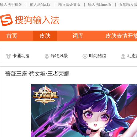
输入法手机版
输入法Mac版
输入法企业版
输入法Linux版
五笔输入
首页
皮肤
词库
皮肤表情开
卡通动漫
静物风景
时尚酷炫
动态
蔷薇王座·蔡文姬·王者荣耀