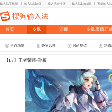
输入法手机版
输入法Mac版
输入法企业版
输入法Linux版
五笔输入
首页
皮肤
词库
皮肤表情开
卡通动漫
静物风景
时尚酷炫
动态
【Lv】王者荣耀-孙膑