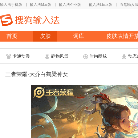
输入法手机版
输入法Mac版
输入法企业版
输入法Linux版
五笔输入
首页
皮肤
词库
皮肤表情开
卡通动漫
静物风景
时尚酷炫
动态
王者荣耀·大乔白鹤梁神女