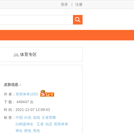
登录
注册
体育专区
皮肤信息：
作 者：
简简单单1002
下 载： 449447 次
时 间：2021-12-07 12:09:43
标 签：
中国
白色
游戏
王者荣耀
白鹤梁神女
王者
动态
简简单单
神女
橙色
黑色