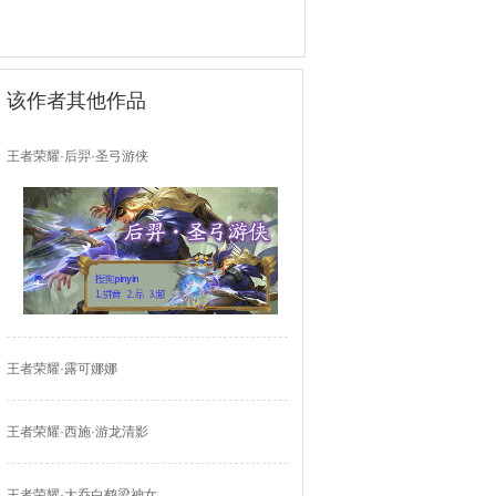
该作者其他作品
王者荣耀·后羿·圣弓游侠
王者荣耀·露可娜娜
王者荣耀·西施·游龙清影
王者荣耀·大乔白鹤梁神女