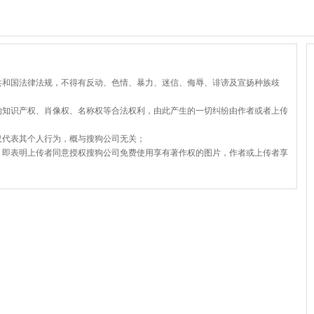
共和国法律法规，不得有反动、色情、暴力、迷信、侮辱、诽谤及宣扬种族歧
的知识产权、肖像权、名称权等合法权利，由此产生的一切纠纷由作者或者上传
仅代表其个人行为，概与搜狗公司无关；
，即表明上传者同意授权搜狗公司免费使用享有著作权的图片，作者或上传者享