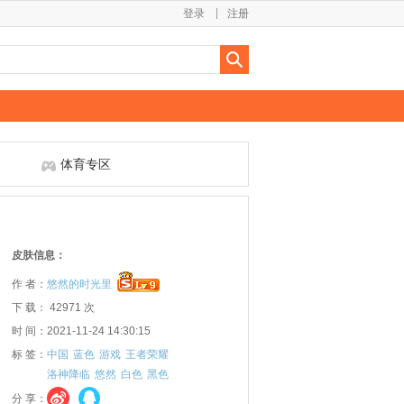
登录
注册
体育专区
皮肤信息：
作 者：
悠然的时光里
下 载： 42971 次
时 间：2021-11-24 14:30:15
标 签：
中国
蓝色
游戏
王者荣耀
洛神降临
悠然
白色
黑色
分 享：