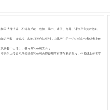
共和国法律法规，不得有反动、色情、暴力、迷信、侮辱、诽谤及宣扬种族歧
的知识产权、肖像权、名称权等合法权利，由此产生的一切纠纷由作者或者上传
仅代表其个人行为，概与搜狗公司无关；
，即表明上传者同意授权搜狗公司免费使用享有著作权的图片，作者或上传者享