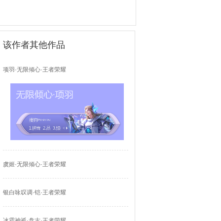
该作者其他作品
项羽·无限倾心·王者荣耀
虞姬·无限倾心·王者荣耀
银白咏叹调·铠·王者荣耀
冰霜神祇·盘古·王者荣耀