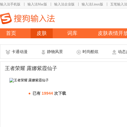
输入法手机版
输入法Mac版
输入法企业版
输入法Linux版
五笔输入
首页
皮肤
词库
皮肤表情开
卡通动漫
静物风景
时尚酷炫
动态
王者荣耀 露娜紫霞仙子
已有
19944
次下载