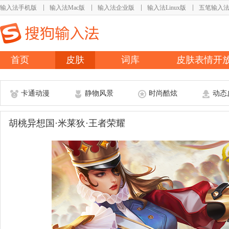
输入法手机版
输入法Mac版
输入法企业版
输入法Linux版
五笔输入
首页
皮肤
词库
皮肤表情开
卡通动漫
静物风景
时尚酷炫
动态
胡桃异想国·米莱狄·王者荣耀