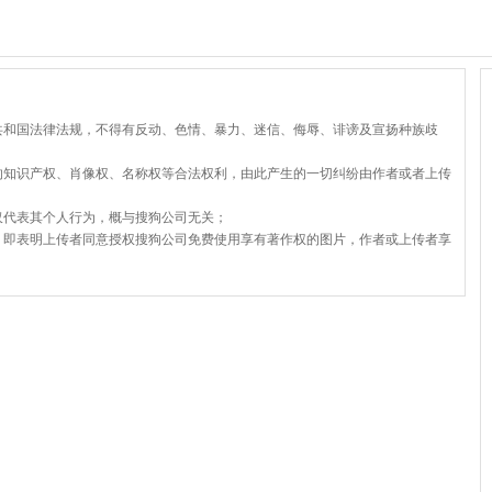
共和国法律法规，不得有反动、色情、暴力、迷信、侮辱、诽谤及宣扬种族歧
的知识产权、肖像权、名称权等合法权利，由此产生的一切纠纷由作者或者上传
仅代表其个人行为，概与搜狗公司无关；
，即表明上传者同意授权搜狗公司免费使用享有著作权的图片，作者或上传者享