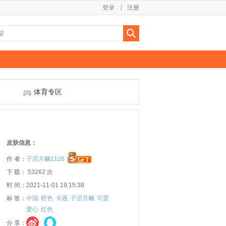
登录
注册
体育专区
皮肤信息：
作 者：
子涩月魉1126
下 载： 53262 次
时 间：2021-11-01 19:15:38
标 签：
中国
橙色
卡通
子涩月魉
可爱
爱心
红色
分 享：