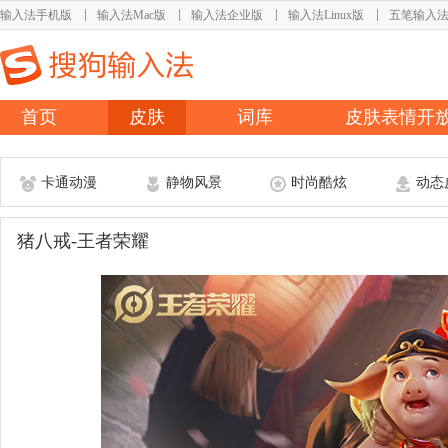
输入法手机版
输入法Mac版
输入法企业版
输入法Linux版
五笔输入
首页
皮肤
词库
皮肤表情开
卡通动漫
静物风景
时尚酷炫
动态
猪八戒-王者荣耀