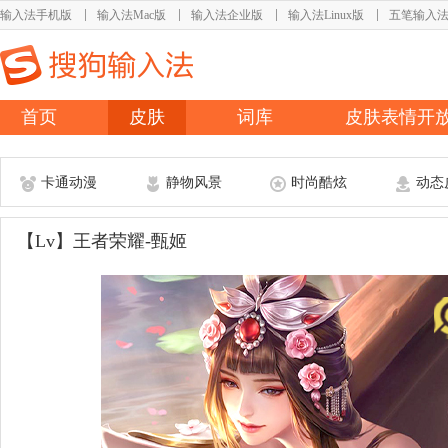
输入法手机版
输入法Mac版
输入法企业版
输入法Linux版
五笔输入
首页
皮肤
词库
皮肤表情开
卡通动漫
静物风景
时尚酷炫
动态
【Lv】王者荣耀-甄姬