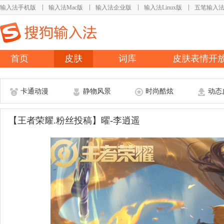
输入法手机版
输入法Mac版
输入法企业版
输入法Linux版
五笔输入
首页
皮肤
词库
皮肤表情开
卡通动漫
静物风景
时尚酷炫
动态
【王者荣耀.粉丝投稿】曜-李逍遥