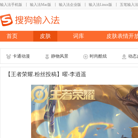
输入法手机版
输入法Mac版
输入法企业版
输入法Linux版
五笔输入
首页
皮肤
词库
皮肤表情开
卡通动漫
静物风景
时尚酷炫
动态
【王者荣耀.粉丝投稿】曜-李逍遥