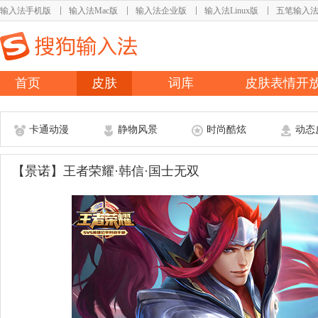
输入法手机版
输入法Mac版
输入法企业版
输入法Linux版
五笔输入
首页
皮肤
词库
皮肤表情开
卡通动漫
静物风景
时尚酷炫
动态
【景诺】王者荣耀·韩信·国士无双