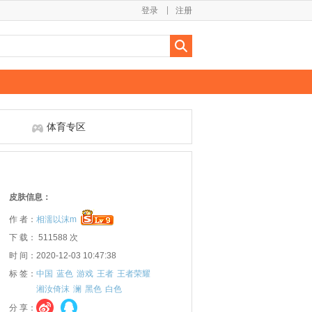
登录
注册
体育专区
皮肤信息：
作 者：
相濡以沫m
下 载： 511588 次
时 间：2020-12-03 10:47:38
标 签：
中国
蓝色
游戏
王者
王者荣耀
湘汝倚沫
澜
黑色
白色
分 享：