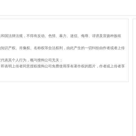
共和国法律法规，不得有反动、色情、暴力、迷信、侮辱、诽谤及宣扬种族歧
的知识产权、肖像权、名称权等合法权利，由此产生的一切纠纷由作者或者上传
仅代表其个人行为，概与搜狗公司无关；
，即表明上传者同意授权搜狗公司免费使用享有著作权的图片，作者或上传者享