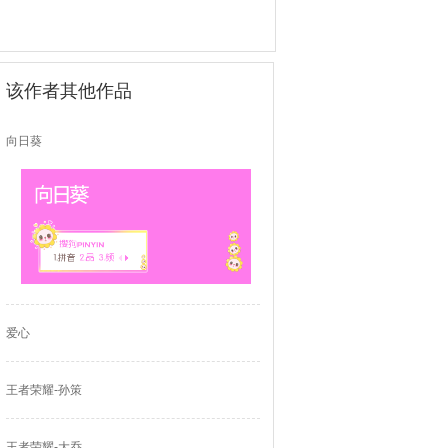
该作者其他作品
向日葵
爱心
王者荣耀-孙策
王者荣耀-大乔