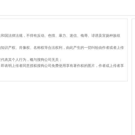
共和国法律法规，不得有反动、色情、暴力、迷信、侮辱、诽谤及宣扬种族歧
的知识产权、肖像权、名称权等合法权利，由此产生的一切纠纷由作者或者上传
仅代表其个人行为，概与搜狗公司无关；
，即表明上传者同意授权搜狗公司免费使用享有著作权的图片，作者或上传者享