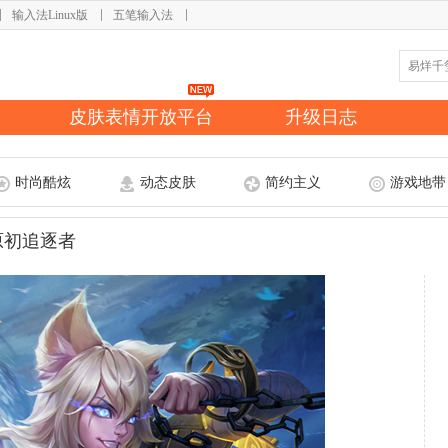
输入法Linux版
五笔输入法
皮肤表情开放平台
升级日志
时尚酷炫
动态皮肤
简约主义
游戏地带
原初追逐者