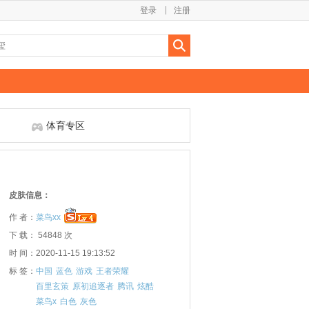
登录
注册
体育专区
皮肤信息：
作 者：
菜鸟xx
下 载： 54848 次
时 间：2020-11-15 19:13:52
标 签：
中国
蓝色
游戏
王者荣耀
百里玄策
原初追逐者
腾讯
炫酷
菜鸟x
白色
灰色