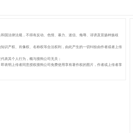
共和国法律法规，不得有反动、色情、暴力、迷信、侮辱、诽谤及宣扬种族歧
的知识产权、肖像权、名称权等合法权利，由此产生的一切纠纷由作者或者上传
仅代表其个人行为，概与搜狗公司无关；
，即表明上传者同意授权搜狗公司免费使用享有著作权的图片，作者或上传者享