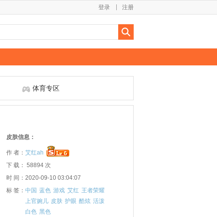
登录
注册
体育专区
皮肤信息：
作 者：
艾红ah
下 载： 58894 次
时 间：2020-09-10 03:04:07
标 签：
中国
蓝色
游戏
艾红
王者荣耀
上官婉儿
皮肤
护眼
酷炫
活泼
白色
黑色