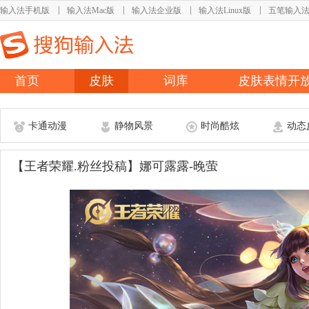
输入法手机版
输入法Mac版
输入法企业版
输入法Linux版
五笔输入
首页
皮肤
词库
皮肤表情开
卡通动漫
静物风景
时尚酷炫
动态
【王者荣耀.粉丝投稿】娜可露露-晚萤