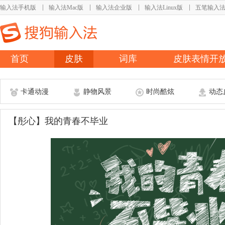
输入法手机版
输入法Mac版
输入法企业版
输入法Linux版
五笔输入
首页
皮肤
词库
皮肤表情开
卡通动漫
静物风景
时尚酷炫
动态
【彤心】我的青春不毕业