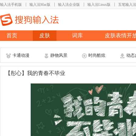
输入法手机版
输入法Mac版
输入法企业版
输入法Linux版
五笔输入
首页
皮肤
词库
皮肤表情开
卡通动漫
静物风景
时尚酷炫
动态
【彤心】我的青春不毕业