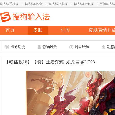
输入法手机版
输入法Mac版
输入法企业版
输入法Linux版
五笔输入
首页
皮肤
词库
皮肤表情开
卡通动漫
静物风景
时尚酷炫
动态
【粉丝投稿】【羽】王者荣耀·烛龙曹操LC93