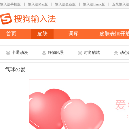
输入法手机版
输入法Mac版
输入法企业版
输入法Linux版
五笔输入
首页
皮肤
词库
皮肤表情开
卡通动漫
静物风景
时尚酷炫
动态
气球の爱