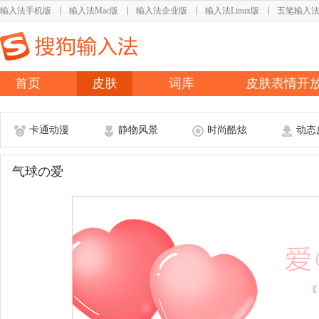
输入法手机版
输入法Mac版
输入法企业版
输入法Linux版
五笔输入
首页
皮肤
词库
皮肤表情开
卡通动漫
静物风景
时尚酷炫
动态
气球の爱