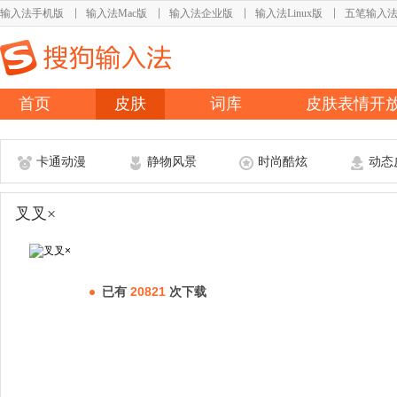
输入法手机版
输入法Mac版
输入法企业版
输入法Linux版
五笔输入
首页
皮肤
词库
皮肤表情开
卡通动漫
静物风景
时尚酷炫
动态
叉叉×
已有
20821
次下载