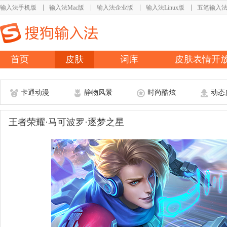
输入法手机版
输入法Mac版
输入法企业版
输入法Linux版
五笔输入
首页
皮肤
词库
皮肤表情开
卡通动漫
静物风景
时尚酷炫
动态
王者荣耀·马可波罗·逐梦之星