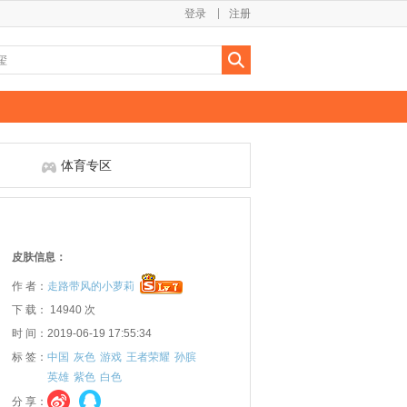
登录
注册
体育专区
皮肤信息：
作 者：
走路带风的小萝莉
下 载： 14940 次
时 间：2019-06-19 17:55:34
标 签：
中国
灰色
游戏
王者荣耀
孙膑
英雄
紫色
白色
分 享：