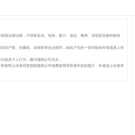
共和国法律法规，不得有反动、色情、暴力、迷信、侮辱、诽谤及宣扬种族歧
的知识产权、肖像权、名称权等合法权利，由此产生的一切纠纷由作者或者上传
仅代表其个人行为，概与搜狗公司无关；
，即表明上传者同意授权搜狗公司免费使用享有著作权的图片，作者或上传者享