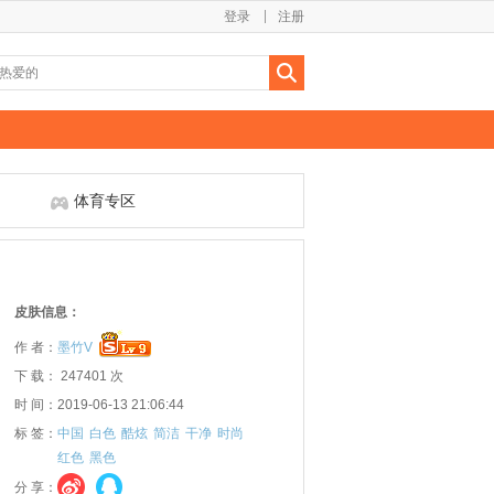
登录
注册
体育专区
皮肤信息：
作 者：
墨竹V
下 载： 247401 次
时 间：2019-06-13 21:06:44
标 签：
中国
白色
酷炫
简洁
干净
时尚
红色
黑色
分 享：