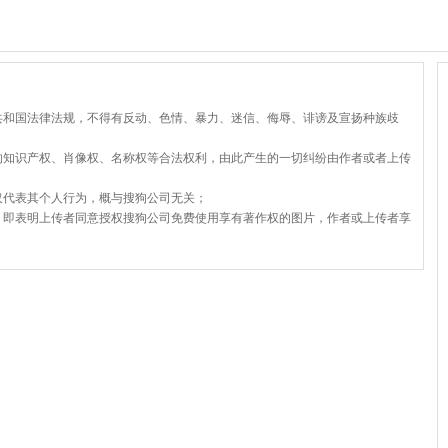
共和国法律法规，不得有反动、色情、暴力、迷信、侮辱、诽谤及宣扬种族歧
的知识产权、肖像权、名称权等合法权利，由此产生的一切纠纷由作者或者上传
仅代表其个人行为，概与搜狗公司无关；
，即表明上传者同意授权搜狗公司免费使用享有著作权的图片，作者或上传者享