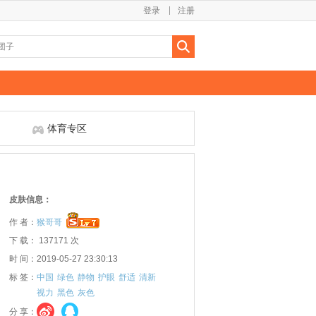
登录
注册
体育专区
皮肤信息：
作 者：
猴哥哥
下 载： 137171 次
时 间：2019-05-27 23:30:13
标 签：
中国
绿色
静物
护眼
舒适
清新
视力
黑色
灰色
分 享：