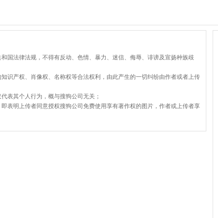
共和国法律法规，不得有反动、色情、暴力、迷信、侮辱、诽谤及宣扬种族歧
的知识产权、肖像权、名称权等合法权利，由此产生的一切纠纷由作者或者上传
仅代表其个人行为，概与搜狗公司无关；
，即表明上传者同意授权搜狗公司免费使用享有著作权的图片，作者或上传者享