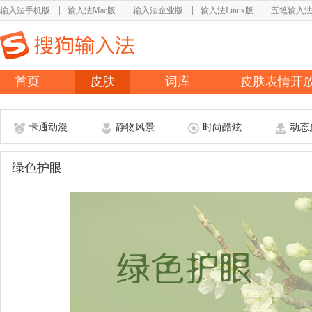
输入法手机版
输入法Mac版
输入法企业版
输入法Linux版
五笔输入
首页
皮肤
词库
皮肤表情开
卡通动漫
静物风景
时尚酷炫
动态
绿色护眼