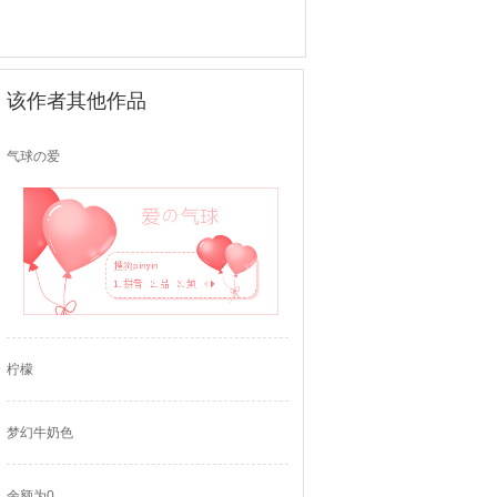
该作者其他作品
气球の爱
柠檬
梦幻牛奶色
余额为0