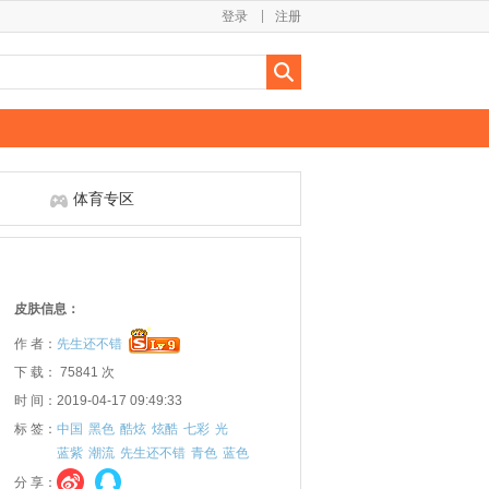
登录
注册
体育专区
皮肤信息：
作 者：
先生还不错
下 载： 75841 次
时 间：2019-04-17 09:49:33
标 签：
中国
黑色
酷炫
炫酷
七彩
光
蓝紫
潮流
先生还不错
青色
蓝色
分 享：