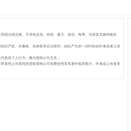
共和国法律法规，不得有反动、色情、暴力、迷信、侮辱、诽谤及宣扬种族歧
的知识产权、肖像权、名称权等合法权利，由此产生的一切纠纷由作者或者上传
仅代表其个人行为，概与搜狗公司无关；
，即表明上传者同意授权搜狗公司免费使用享有著作权的图片，作者或上传者享