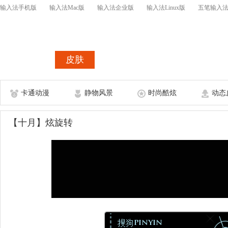
输入法手机版
输入法Mac版
输入法企业版
输入法Linux版
五笔输入
首页
皮肤
词库
皮肤表情开
卡通动漫
静物风景
时尚酷炫
动态
【十月】炫旋转