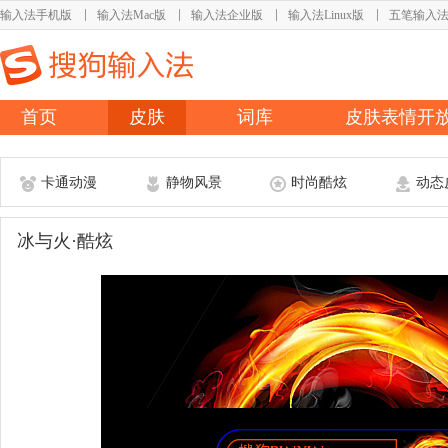
输入法手机版
输入法Mac版
输入法企业版
输入法Linux版
五笔输入
首页
皮肤
词库
皮肤表情开
卡通动漫
静物风景
时尚酷炫
动态
冰与火·酷炫