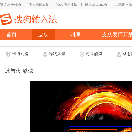
输入法手机版
输入法Mac版
输入法企业版
输入法Linux版
五笔输入
首页
皮肤
词库
皮肤表情开
卡通动漫
静物风景
时尚酷炫
动态
冰与火·酷炫