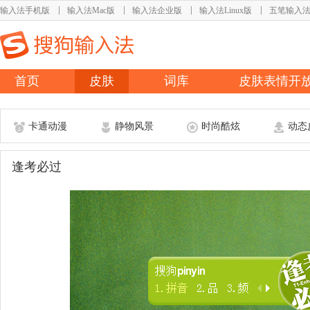
输入法手机版
输入法Mac版
输入法企业版
输入法Linux版
五笔输入
首页
皮肤
词库
皮肤表情开
卡通动漫
静物风景
时尚酷炫
动态
逢考必过