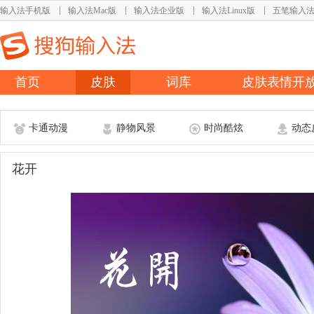
输入法手机版
输入法Mac版
输入法企业版
输入法Linux版
五笔输入
首页
皮肤
词库
皮肤表情开
卡通动漫
静物风景
时尚酷炫
动态
花开