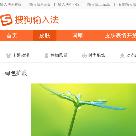
输入法手机版
输入法Mac版
输入法企业版
输入法Linux版
五笔输入
首页
皮肤
词库
皮肤表情开
卡通动漫
静物风景
时尚酷炫
动态
绿色护眼