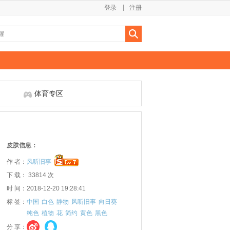
登录
注册
体育专区
皮肤信息：
作 者：
风听旧事
下 载： 33814 次
时 间：2018-12-20 19:28:41
标 签：
中国
白色
静物
风听旧事
向日葵
纯色
植物
花
简约
黄色
黑色
分 享：