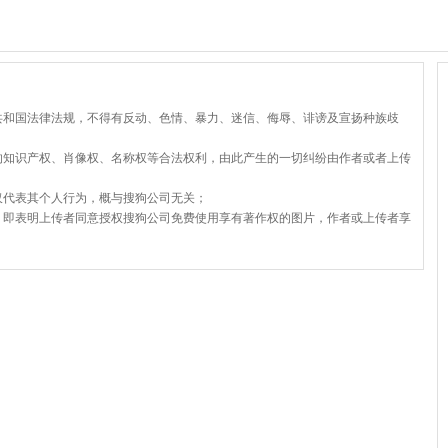
共和国法律法规，不得有反动、色情、暴力、迷信、侮辱、诽谤及宣扬种族歧
的知识产权、肖像权、名称权等合法权利，由此产生的一切纠纷由作者或者上传
仅代表其个人行为，概与搜狗公司无关；
，即表明上传者同意授权搜狗公司免费使用享有著作权的图片，作者或上传者享