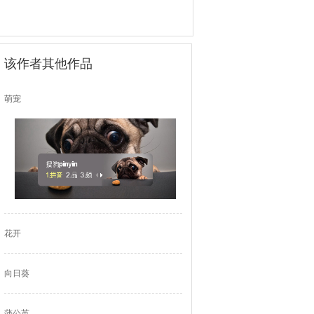
该作者其他作品
萌宠
花开
向日葵
蒲公英