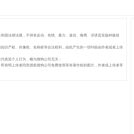
共和国法律法规，不得有反动、色情、暴力、迷信、侮辱、诽谤及宣扬种族歧
的知识产权、肖像权、名称权等合法权利，由此产生的一切纠纷由作者或者上传
仅代表其个人行为，概与搜狗公司无关；
，即表明上传者同意授权搜狗公司免费使用享有著作权的图片，作者或上传者享