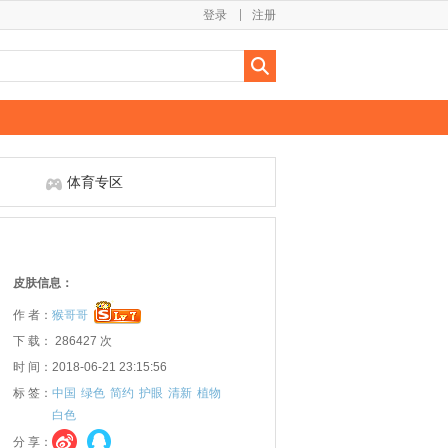
登录
注册
体育专区
皮肤信息：
作 者：
猴哥哥
下 载： 286427 次
时 间：2018-06-21 23:15:56
标 签：
中国
绿色
简约
护眼
清新
植物
白色
分 享：