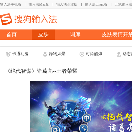
输入法手机版
输入法Mac版
输入法企业版
输入法Linux版
五笔输入
首页
皮肤
词库
皮肤表情开
卡通动漫
静物风景
时尚酷炫
动态
《绝代智谋》诸葛亮--王者荣耀