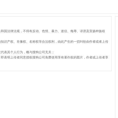
共和国法律法规，不得有反动、色情、暴力、迷信、侮辱、诽谤及宣扬种族歧
的知识产权、肖像权、名称权等合法权利，由此产生的一切纠纷由作者或者上传
仅代表其个人行为，概与搜狗公司无关；
，即表明上传者同意授权搜狗公司免费使用享有著作权的图片，作者或上传者享