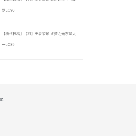
罗LC90
【粉丝投稿】【羽】王者荣耀·逐梦之光东皇太
一LC89
om