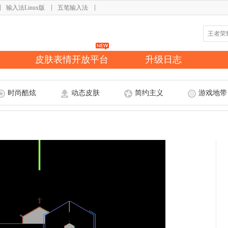
输入法Linux版
五笔输入法
皮肤表情开放平台
升级日志
时尚酷炫
动态皮肤
简约主义
游戏地带