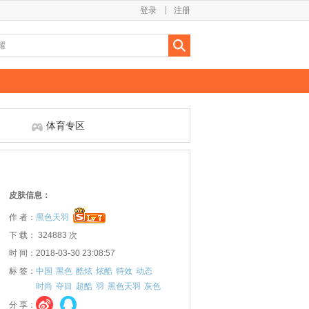
登录
注册
体育专区
皮肤信息：
作 者：
黑色天羽
下 载： 324883 次
时 间：2018-03-30 23:08:57
标 签：
中国
黑色
酷炫
炫酷
特效
动态
时尚
夺目
超酷
羽
黑色天羽
灰色
分 享：