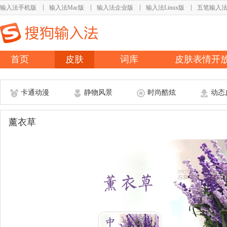
输入法手机版
输入法Mac版
输入法企业版
输入法Linux版
五笔输入
首页
皮肤
词库
皮肤表情开
卡通动漫
静物风景
时尚酷炫
动态
薰衣草