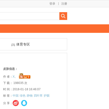
登录
注册
体育专区
皮肤信息：
作 者：
X。
下 载： 198035 次
时 间：2018-01-18 16:46:07
标 签：
中国
绿色
静物
四叶草
护眼
分 享：