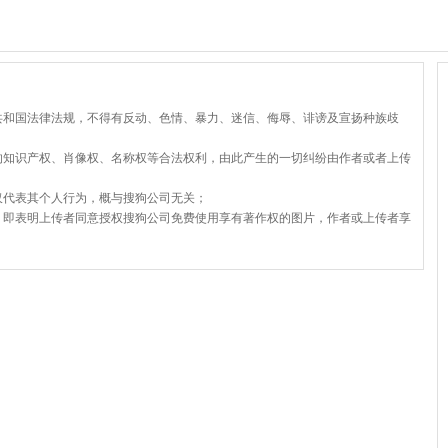
共和国法律法规，不得有反动、色情、暴力、迷信、侮辱、诽谤及宣扬种族歧
的知识产权、肖像权、名称权等合法权利，由此产生的一切纠纷由作者或者上传
仅代表其个人行为，概与搜狗公司无关；
，即表明上传者同意授权搜狗公司免费使用享有著作权的图片，作者或上传者享