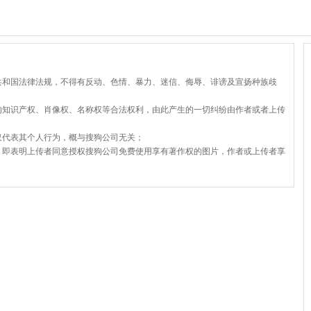
共和国法律法规，不得有反动、色情、暴力、迷信、侮辱、诽谤及宣扬种族歧
的知识产权、肖像权、名称权等合法权利，由此产生的一切纠纷由作者或者上传
仅代表其个人行为，概与搜狗公司无关；
，即表明上传者同意授权搜狗公司免费使用享有著作权的图片，作者或上传者享