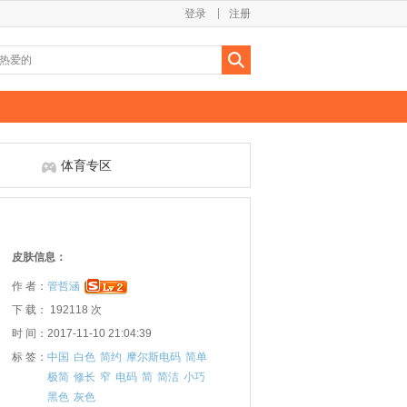
登录
注册
体育专区
皮肤信息：
作 者：
管哲涵
下 载： 192118 次
时 间：2017-11-10 21:04:39
标 签：
中国
白色
简约
摩尔斯电码
简单
极简
修长
窄
电码
简
简洁
小巧
黑色
灰色