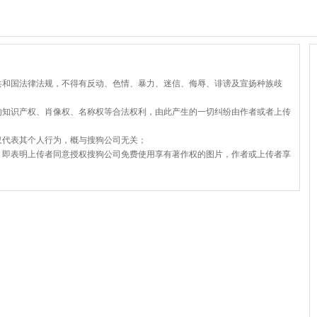
共和国法律法规，不得有反动、色情、暴力、迷信、侮辱、诽谤及宣扬种族歧
的知识产权、肖像权、名称权等合法权利，由此产生的一切纠纷由作者或者上传
仅代表其个人行为，概与搜狗公司无关；
，即表明上传者同意授权搜狗公司免费使用享有著作权的图片，作者或上传者享