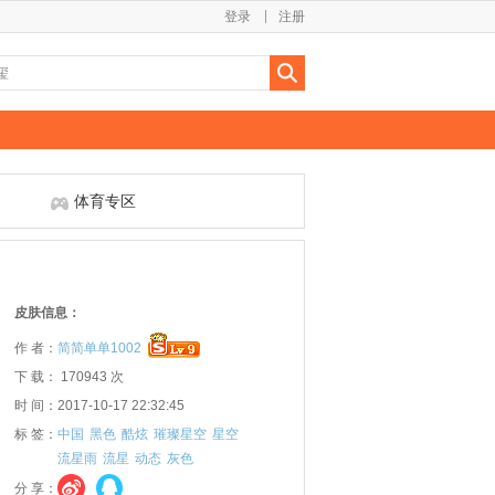
登录
注册
体育专区
皮肤信息：
作 者：
简简单单1002
下 载： 170943 次
时 间：2017-10-17 22:32:45
标 签：
中国
黑色
酷炫
璀璨星空
星空
流星雨
流星
动态
灰色
分 享：