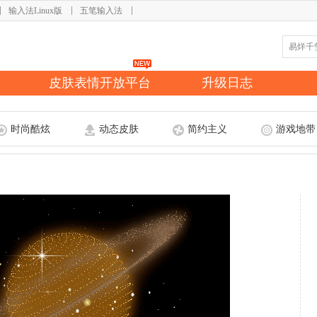
输入法Linux版
五笔输入法
皮肤表情开放平台
升级日志
时尚酷炫
动态皮肤
简约主义
游戏地带