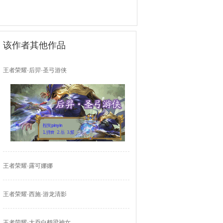
该作者其他作品
王者荣耀·后羿·圣弓游侠
王者荣耀·露可娜娜
王者荣耀·西施·游龙清影
王者荣耀·大乔白鹤梁神女